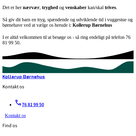
Det er her
nærvær
,
tryghed
og
venskaber
kan/skal
trives
.
Så giv dit barn en tryg, spændende og udviklende tid i vuggestue og
børnehave ved at vælge os herude i:
Kollerup Børnehus
I er altid velkommen til at besøge os - så ring endeligt på telefon 76
81 99 50.
Kollerup Børnehus
Kontakt os
76 81 99 50
Kontakt os
Find os