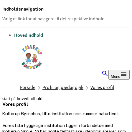
Indholdsnavigation
Vælg et link for at navigere til det respektive indhold.
gå til
Hovedindhold
Menu
Forside
Profil og pædagogik
Vores profil
start på hovedindhold
Vores profil
senest opdateret 28. april 2026
Kollerup Børnehus, lille institution som rummer naturlivet.
Vores lille hyggelige institution ligger i forbindelse med
Kollerup Skole. Vi har nogle fantastiske udenoms arealer som