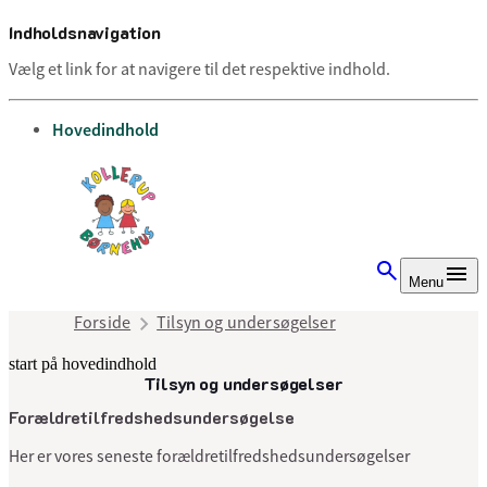
Indholdsnavigation
Vælg et link for at navigere til det respektive indhold.
gå til
Hovedindhold
Menu
Forside
Tilsyn og undersøgelser
start på hovedindhold
Tilsyn og undersøgelser
senest opdateret 11. juli 2025
Forældretilfredshedsundersøgelse
Her er vores seneste forældretilfredshedsundersøgelser