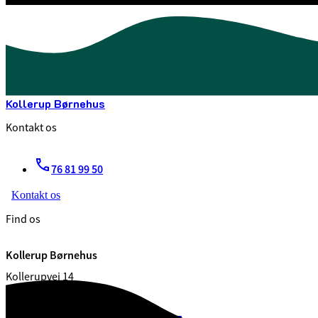
Kollerup Børnehus
Kontakt os
76 81 99 50
Kontakt os
Find os
Kollerup Børnehus
Kollerupvej 14
7300 Jelling
CVR. 29 18 99 00