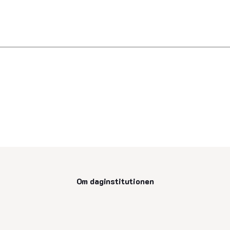
Om daginstitutionen
senest opdateret 11. juli 2025