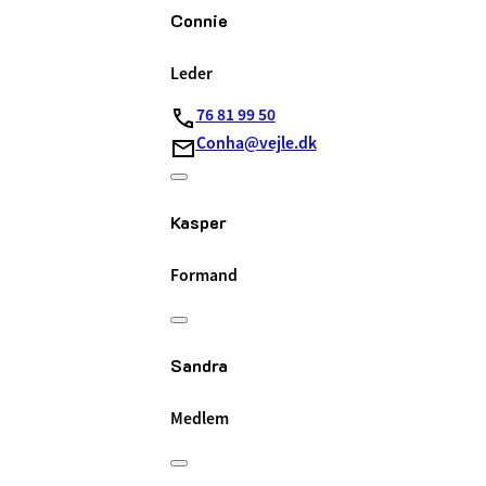
Connie
Leder
76 81 99 50
Conha@vejle.dk
Kasper
Formand
Sandra
Medlem