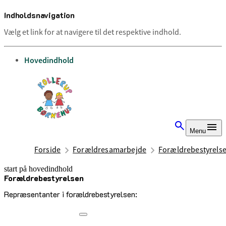
Indholdsnavigation
Vælg et link for at navigere til det respektive indhold.
gå til
Hovedindhold
Menu
Forside
Forældresamarbejde
Forældrebestyrels
start på hovedindhold
Forældrebestyrelsen
senest opdateret 7. maj 2026
Repræsentanter i forældrebestyrelsen: